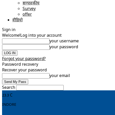
सम्पादकीय
Survey
offer
वीडियो
Sign in
Welcome!
Log into your account
your username
your password
Forgot your password?
Password recovery
Recover your password
your email
Search
C
23.3
INDORE