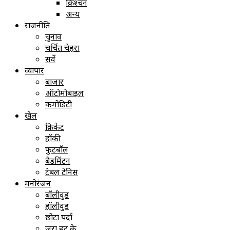
क्रिश्चन
अन्य
राजनीति
चुनाव
चर्चित चेहरा
सर्वे
व्यापार
बाजार
ऑटोमोबाइल
कमोडिटी
खेल
क्रिकेट
हॉकी
फुटबॉल
बैडमिंटन
टेबल टेनिस
मनोरंजन
बॉलीवुड
हॉलीवुड
छोटा पर्दा
ज़रा हट के