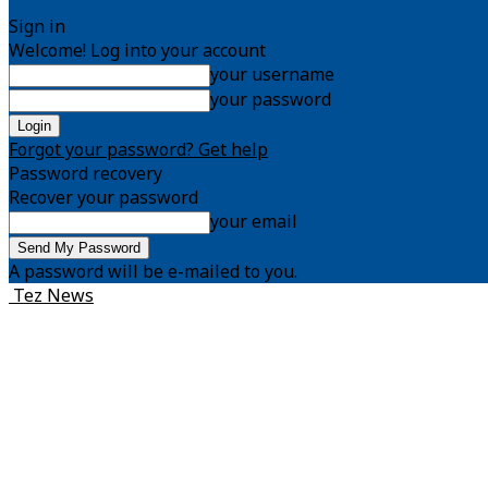
Sign in
Welcome! Log into your account
your username
your password
Forgot your password? Get help
Password recovery
Recover your password
your email
A password will be e-mailed to you.
Tez News