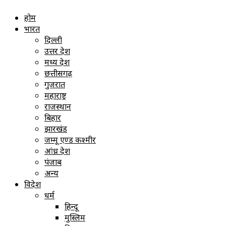
होम
भारत
दिल्ली
उत्तर प्रदेश
मध्य प्रदेश
छत्तीसगढ़
गुजरात
महाराष्ट्र
राजस्थान
बिहार
झारखंड
जम्मू एण्ड कश्मीर
आंध्र प्रदेश
पंजाब
अन्य
विदेश
धर्म
हिन्दू
मुस्लिम