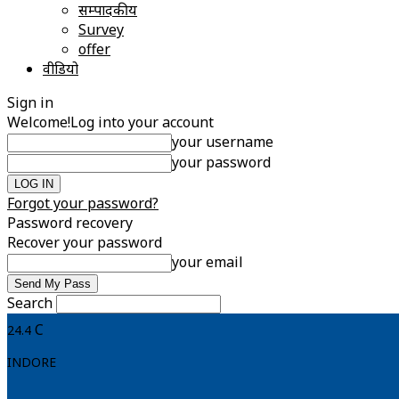
सम्पादकीय
Survey
offer
वीडियो
Sign in
Welcome!
Log into your account
your username
your password
Forgot your password?
Password recovery
Recover your password
your email
Search
C
24.4
INDORE