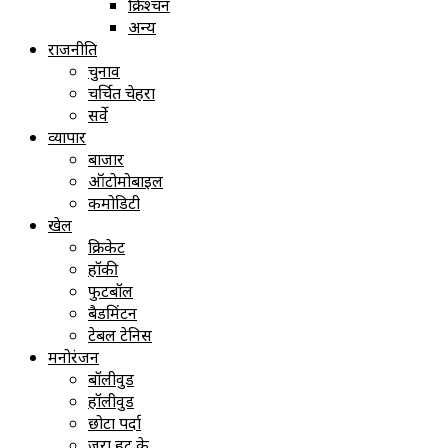
क्रिश्चन
अन्य
राजनीति
चुनाव
चर्चित चेहरा
सर्वे
व्यापार
बाजार
ऑटोमोबाइल
कमोडिटी
खेल
क्रिकेट
हॉकी
फुटबॉल
बैडमिंटन
टेबल टेनिस
मनोरंजन
बॉलीवुड
हॉलीवुड
छोटा पर्दा
ज़रा हट के