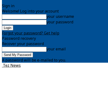
Sign in
Welcome! Log into your account
your username
your password
Forgot your password? Get help
Password recovery
Recover your password
your email
A password will be e-mailed to you.
Tez News