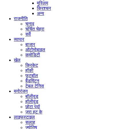
मुस्लिम
क्रिश्चन
अन्य
राजनीति
चुनाव
चर्चित चेहरा
सर्वे
व्यापार
बाजार
ऑटोमोबाइल
कमोडिटी
खेल
क्रिकेट
हॉकी
फुटबॉल
बैडमिंटन
टेबल टेनिस
मनोरंजन
बॉलीवुड
हॉलीवुड
छोटा पर्दा
ज़रा हट के
लाइफस्टाइल
सलाह
ज्योतिष