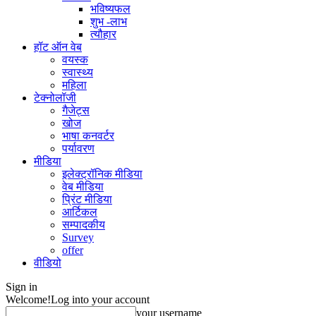
भविष्यफल
शुभ -लाभ
त्यौहार
हॉट ऑन वेब
वयस्क
स्वास्थ्य
महिला
टेक्नोलॉजी
गैजेट्स
खोज
भाषा कनवर्टर
पर्यावरण
मीडिया
इलेक्ट्रॉनिक मीडिया
वेब मीडिया
प्रिंट मीडिया
आर्टिकल
सम्पादकीय
Survey
offer
वीडियो
Sign in
Welcome!
Log into your account
your username