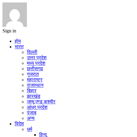
Sign in
होम
भारत
दिल्ली
उत्तर प्रदेश
मध्य प्रदेश
छत्तीसगढ़
गुजरात
महाराष्ट्र
राजस्थान
बिहार
झारखंड
जम्मू एण्ड कश्मीर
आंध्र प्रदेश
पंजाब
अन्य
विदेश
धर्म
हिन्दू