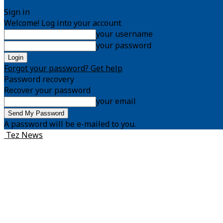
Sign in
Welcome! Log into your account
your username
your password
Forgot your password? Get help
Password recovery
Recover your password
your email
A password will be e-mailed to you.
Tez News