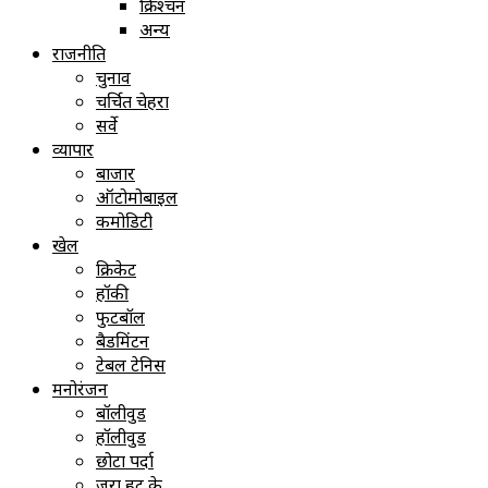
क्रिश्चन
अन्य
राजनीति
चुनाव
चर्चित चेहरा
सर्वे
व्यापार
बाजार
ऑटोमोबाइल
कमोडिटी
खेल
क्रिकेट
हॉकी
फुटबॉल
बैडमिंटन
टेबल टेनिस
मनोरंजन
बॉलीवुड
हॉलीवुड
छोटा पर्दा
ज़रा हट के