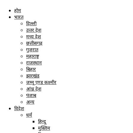
होम
भारत
दिल्ली
उत्तर प्रदेश
मध्य प्रदेश
छत्तीसगढ़
गुजरात
महाराष्ट्र
राजस्थान
बिहार
झारखंड
जम्मू एण्ड कश्मीर
आंध्र प्रदेश
पंजाब
अन्य
विदेश
धर्म
हिन्दू
मुस्लिम