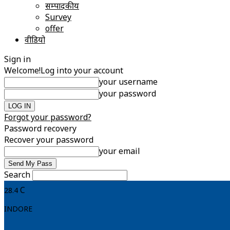
सम्पादकीय
Survey
offer
वीडियो
Sign in
Welcome!
Log into your account
your username
your password
Forgot your password?
Password recovery
Recover your password
your email
Search
C
28.4
INDORE